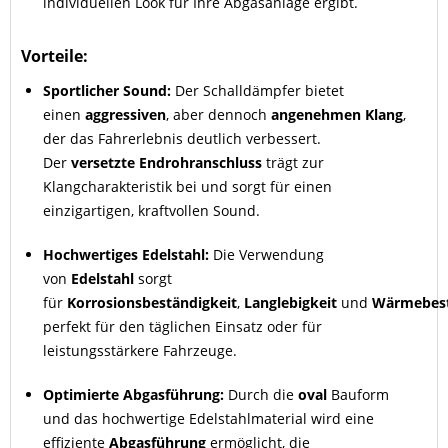
individuellen Look für Ihre Abgasanlage ergibt.
Vorteile:
Sportlicher Sound:
Der Schalldämpfer bietet
einen
aggressiven
, aber dennoch
angenehmen Klang
,
der das Fahrerlebnis deutlich verbessert.
Der
versetzte Endrohranschluss
trägt zur
Klangcharakteristik bei und sorgt für einen
einzigartigen, kraftvollen Sound.
Hochwertiges Edelstahl:
Die Verwendung
von
Edelstahl
sorgt
für
Korrosionsbeständigkeit
,
Langlebigkeit
und
Wärmebest
perfekt für den täglichen Einsatz oder für
leistungsstärkere Fahrzeuge.
Optimierte Abgasführung:
Durch die
oval
Bauform
und das hochwertige Edelstahlmaterial wird eine
effiziente
Abgasführung
ermöglicht, die