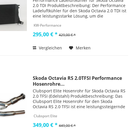
Performance Ladeluftkühler für Skoda Octavia
2.0 TDI Produktbeschreibung: Der Performance
Ladeluftkühler für den Skoda Octavia 2.0 TDI ist
eine leistungsstarke Lösung, um die
Kühlleistung Ihres Motors zu steigern und die
KW-Performance
Effizienz Ihres...
295,00 € *
429,00 € *
Vergleichen
Merken
Skoda Octavia RS 2.0TFSI Performance
Hosenrohre...
Clubsport Elite Hosenrohr für Skoda Octavia RS
2.0 TFSI (Edelstahl) Produktbeschreibung: Das
Clubsport Elite Hosenrohr für den Skoda
Octavia RS 2.0 TFSI ist eine leistungssteigernde
Abgasanlage aus hochwertigem Edelstahl, die
Clubsport Elite
den...
349,00 € *
449,00 € *