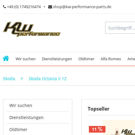
+49 (0) 1749216474
shop@kw-performance-parts.de
Wir suchen
Dienstleistungen
Oldtimer
Alfa Romeo
Art
Skoda
Skoda Octavia II 1Z
Wir suchen
Topseller
Dienstleistungen
11
Oldtimer