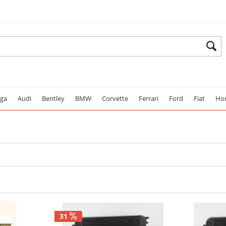
ega
Audi
Bentley
BMW
Corvette
Ferrari
Ford
Fiat
Ho
31