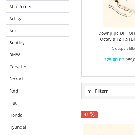
Alfa Romeo
Artega
Audi
Downpipe DPF OF
Octavia 1Z 1.9TDi
Bentley
Clubsport Elit
BMW
229,00 € *
259,0
Corvette
Ferrari
Ford
Filtern
Fiat
11
Honda
Hyundai