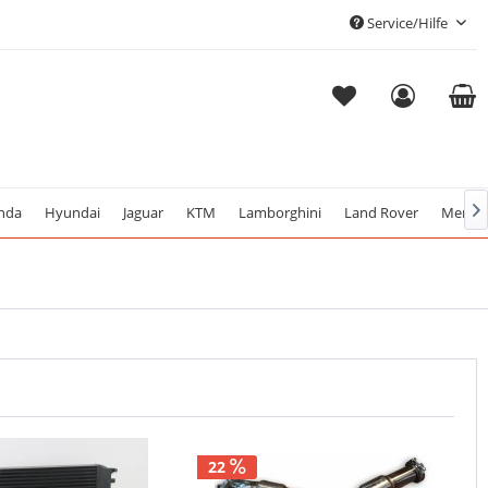
Service/Hilfe
nda
Hyundai
Jaguar
KTM
Lamborghini
Land Rover
Merced

22