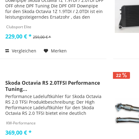
Downpipe Skoda Octavia 1Z 1.9TDI / 2.0TDI DPF
OFF ohne DPF Tuning Die DPF OFF Downpipe
für den Skoda Octavia 1Z 1.9TDI / 2.0TDI ist ein
leistungssteigerndes Ersatzohr , das den
Dieselpartikelfilter (DPF) ersetzt und eine
Clubsport Elite
verbesserte...
229,00 € *
259,00 € *
Vergleichen
Merken
22
Skoda Octavia RS 2.0TFSI Performance
Tuning...
Performance Ladeluftkühler für Skoda Octavia
RS 2.0 TFSI Produktbeschreibung: Der High
Performance Ladeluftkühler für den Skoda
Octavia RS 2.0 TFSI bietet eine deutlich
verbesserte Kühlleistung und sorgt für eine
KW-Performance
optimierte...
369,00 € *