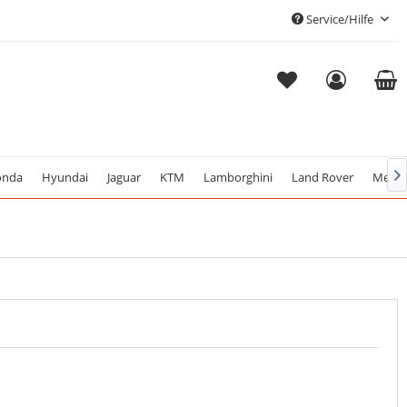
Service/Hilfe
nda
Hyundai
Jaguar
KTM
Lamborghini
Land Rover
Merce
