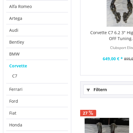
Alfa Romeo
Artega
Audi
Corvette C7 6.2 3" Hi
OFF Tuning.
Bentley
Clubsport Elit
BMW
649,00 € *
895,0
Corvette
C7
Ferrari
Filtern
Ford
Fiat
27
Honda