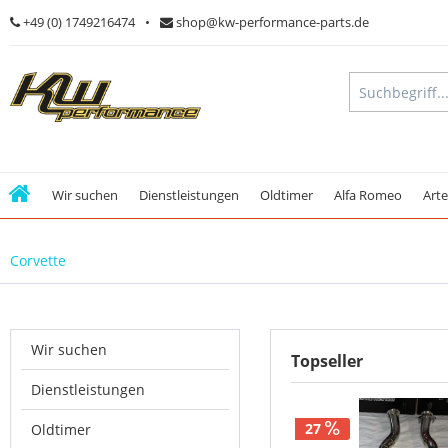
+49 (0) 1749216474
shop@kw-performance-parts.de
Wir suchen
Dienstleistungen
Oldtimer
Alfa Romeo
Art
Corvette
Wir suchen
Topseller
Dienstleistungen
27
Oldtimer