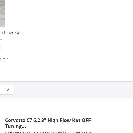
gh Flow Kat
..
e
0 € *
Corvette C7 6.2 3" High Flow Kat OFF
Tuning...