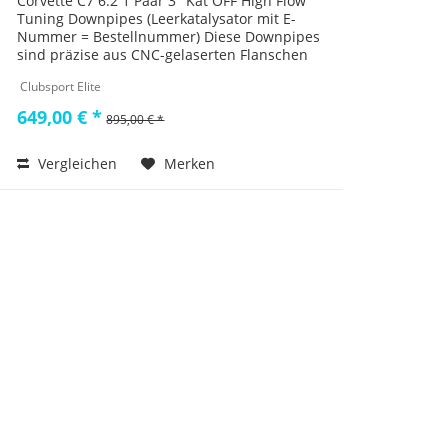
Corvette C7 6.2 1 Paar 3" Kat OFF High Flow
Tuning Downpipes (Leerkatalysator mit E-
Nummer = Bestellnummer) Diese Downpipes
sind präzise aus CNC-gelaserten Flanschen
gefertigt und verfügen über WIG-geschweißte
Clubsport Elite
Rohre, die anschließend für...
649,00 € *
895,00 € *
Vergleichen
Merken