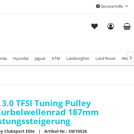
Service/Hilfe
nda
Hyundai
Jaguar
KTM
Lamborghini
Land Rover
Merce

 3.0 TFSI Tuning Pulley
Kurbelwellenrad 187mm
istungssteigerung
by Clubsport Elite | Artikel-Nr.: SW10526