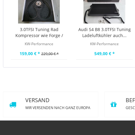
3.0TFSI Tuning Rad
Audi S4 B8 3.0TFSI Tuning
Kompressor wie Forge /
Ladeluftkühler auch...
APR
KW-Performance
KW-Performance
159,00 € *
549,00 € *
229,00 € *
VERSAND
BE
WIR VERSENDEN NACH GANZ EUROPA
GESC