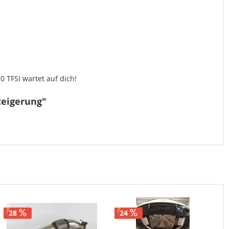
 TFSI wartet auf dich!
teigerung"
28
24