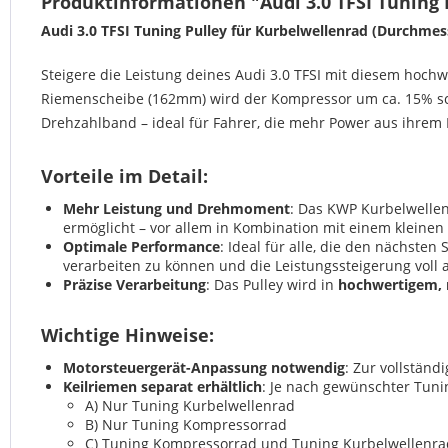
Produktinformationen "Audi 3.0 TFSI Tuning 
Audi 3.0 TFSI Tuning Pulley für Kurbelwellenrad (Durchm
Steigere die Leistung deines Audi 3.0 TFSI mit diesem hoch
Riemenscheibe (162mm) wird der Kompressor um ca. 15% sch
Drehzahlband – ideal für Fahrer, die mehr Power aus ihre
Vorteile im Detail:
Mehr Leistung und Drehmoment
: Das KWP Kurbelwellen
ermöglicht – vor allem in Kombination mit einem klein
Optimale Performance
: Ideal für alle, die den nächste
verarbeiten zu können und die Leistungssteigerung voll
Präzise Verarbeitung
: Das Pulley wird in
hochwertigem, 
Wichtige Hinweise:
Motorsteuergerät-Anpassung notwendig
: Zur vollstän
Keilriemen separat erhältlich
: Je nach gewünschter Tuni
A) Nur Tuning Kurbelwellenrad
B) Nur Tuning Kompressorrad
C) Tuning Kompressorrad und Tuning Kurbelwellenra