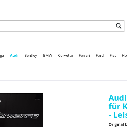
ega
Audi
Bentley
BMW
Corvette
Ferrari
Ford
Fiat
Ho
Audi
für 
- Le
Original 