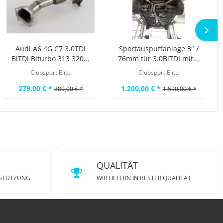
Audi A6 4G C7 3.0TDi
Sportauspuffanlage 3" /
BiTDi Biturbo 313 320...
76mm für 3.0BiTDI mit...
Clubsport Elite
Clubsport Elite
279,00 € *
1.200,00 € *
389,00 € *
1.590,00 € *
QUALITÄT
RSTÜTZUNG
WIR LIEFERN IN BESTER QUALITÄT