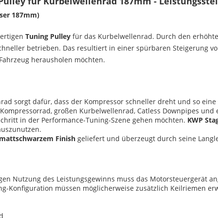
Pulley für Kurbelwellenrad 187mm - Leistungsste
esser 187mm)
wertigen
Tuning Pulley
für das Kurbelwellenrad. Durch den erhöht
neller betrieben. Das resultiert in einer spürbaren Steigerung
m Fahrzeug herausholen möchten.
rad sorgt dafür, dass der Kompressor schneller dreht und so eine s
en Kompressorrad, großen Kurbelwellenrad, Catless Downpipes un
n Schritt in der Performance-Tuning-Szene gehen möchten.
KWP Stag
 auszunutzen.
mattschwarzem Finish
geliefert und überzeugt durch seine Langleb
digen Nutzung des Leistungsgewinns muss das Motorsteuergerät an
ng-Konfiguration müssen möglicherweise zusätzlich Keilriemen er
d