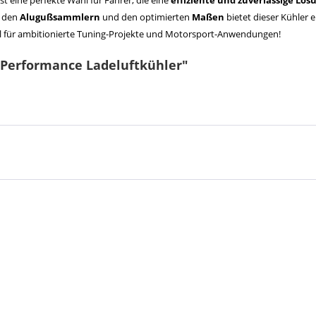
st eine perfekte Wahl für Fahrer, die eine
effiziente und zuverlässige Lös
, den
Alugußsammlern
und den optimierten
Maßen
bietet dieser Kühler
al für ambitionierte Tuning-Projekte und Motorsport-Anwendungen!
I Performance Ladeluftkühler"