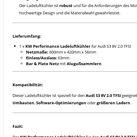
Der Ladeluftkühler ist
robust
und für die Anforderungen des Mot
hochwertige Design und die Materialwahl gewährleistet.
Lieferumfang:
1 x
KW Performance Ladeluftkühler
für Audi S3 8V 2.0 TFSI
Netzmaße:
600mm x 420mm x 56mm
Einlass/Auslass:
63mm
Bar & Plate Netz
mit
Alugußsammlern
Kompatibilität:
Dieser Ladeluftkühler ist speziell für den
Audi S3 8V 2.0 TFSI
geeignet
Umbauten
,
Software-Optimierungen
oder
größeren Ladern
.
Fazit: