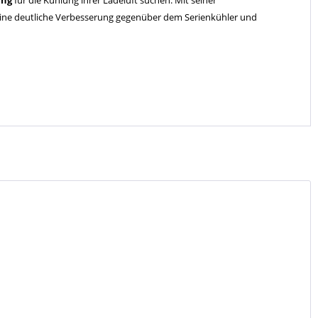
ung
für die Kühlung ihrer Ladeluft suchen. Mit seiner
 eine deutliche Verbesserung gegenüber dem Serienkühler und