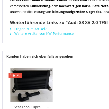
Der
KW Performance Ladeluftkühler
für den
Audi S3 8V 2.0 TFSI
i
verbesserten
Kühlleistung
, dem
hochwertigen Bar & Plate Netz
unterstützt die Leistung von
leistungssteigernden Upgrades
. Ide
Weiterführende Links zu "Audi S3 8V 2.0 TFS
Fragen zum Artikel?
Weitere Artikel von KW-Performance
Kunden haben sich ebenfalls angesehen
19
Seat Leon Cupra III 5F