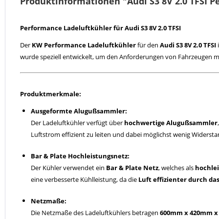
Produktinformationen "Audi S3 8V 2.0 TFSI 
Performance Ladeluftkühler für Audi S3 8V 2.0 TFSI
Der
KW Performance Ladeluftkühler
für den
Audi S3 8V 2.0 TFSI
wurde speziell entwickelt, um den Anforderungen von Fahrzeugen mi
Produktmerkmale:
Ausgeformte Alugußsammler:
Der Ladeluftkühler verfügt über
hochwertige Alugußsammler
Luftstrom effizient zu leiten und dabei möglichst wenig Widerst
Bar & Plate Hochleistungsnetz:
Der Kühler verwendet ein
Bar & Plate Netz
, welches als
hochlei
eine verbesserte Kühlleistung, da die
Luft effizienter durch da
Netzmaße:
Die Netzmaße des Ladeluftkühlers betragen
600mm x 420mm 