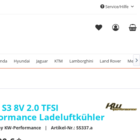
Service/Hilfe
nda
Hyundai
Jaguar
KTM
Lamborghini
Land Rover
Merce

 S3 8V 2.0 TFSI
ormance Ladeluftkühler
 by KW-Performance | Artikel-Nr.: 55337.a