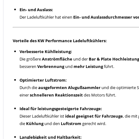
Ein- und Auslass:
Der Ladeluftkühler hat einen
Ein- und Auslassdurchmesser v
Vorteile des KW Performance Ladeluftkühlers:
Verbesserte Kühlleistung:
Die größere
Anströmfläche
und der
Bar & Plate Hochleistun
besseren
Verbrennung
und
mehr Leistung
führt.
Optimierter Luftstrom:
Durch die
ausgeformten Alugußsammler
und die optimierte S
einer
schnelleren Reaktionszeit
des Motors führt.
Ideal für leistungsgesteigerte Fahrzeuge:
Dieser Ladeluftkühler ist
ideal geeignet für Fahrzeuge
, die mit
die
Kühlung
und den
Luftstrom
gerecht wird.
Langlebigkeit und Haltbarkeit: